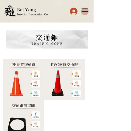
PE
PVC
硬
軟
質
質
交
交
通
通
錐
錐