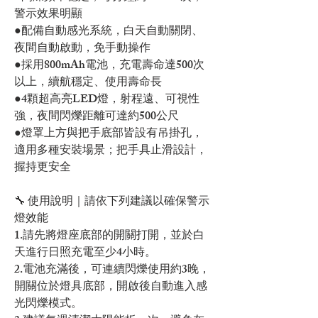
警示效果明顯
●配備自動感光系統，白天自動關閉、
夜間自動啟動，免手動操作
●採用800mAh電池，充電壽命達500次
以上，續航穩定、使用壽命長
●4顆超高亮LED燈，射程遠、可視性
強，夜間閃爍距離可達約500公尺
●燈罩上方與把手底部皆設有吊掛孔，
適用多種安裝場景；把手具止滑設計，
握持更安全
🔧 使用說明｜請依下列建議以確保警示
燈效能
1.請先將燈座底部的開關打開，並於白
天進行日照充電至少4小時。
2.電池充滿後，可連續閃爍使用約3晚，
開關位於燈具底部，開啟後自動進入感
光閃爍模式。