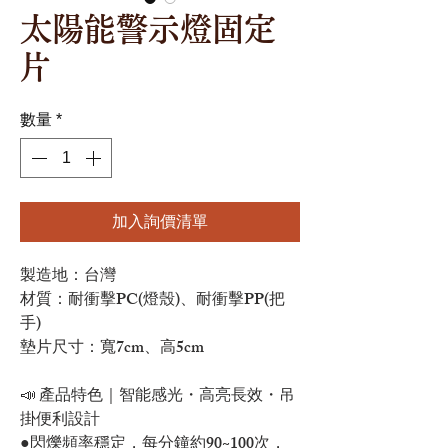
太陽能警示燈固定
片
數量
*
加入詢價清單
製造地：台灣
材質：耐衝擊PC(燈殼)、耐衝擊PP(把
手)
墊片尺寸：寬7cm、高5cm
📣 產品特色｜智能感光・高亮長效・吊
掛便利設計
●閃爍頻率穩定，每分鐘約90~100次，