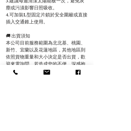
3.建議每週清潔太陽能板一次，避免灰
塵或污漬影響日照吸收。
4.可加裝L型固定片鎖於安全圍籬或直接
插入交通錐上使用。
🚚 出貨須知
本公司目前服務範圍為北北基、桃園、
新竹、宜蘭以及花蓮地區，其他地區則
依照貨物重量和大小決定是否出貨，歡
迎來電詢問，若造成您的不便，深感抱
歉！
✨品質保障，請安心購買