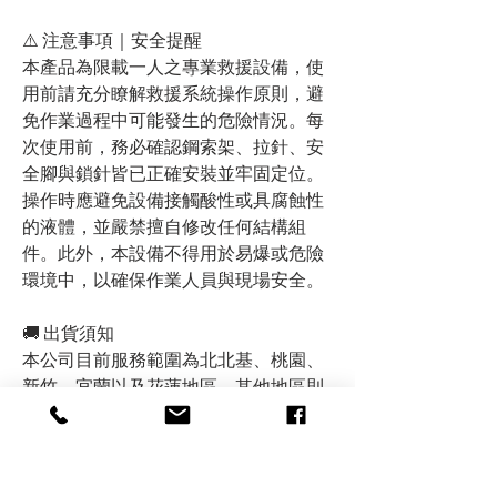
⚠️ 注意事項｜安全提醒
本產品為限載一人之專業救援設備，使
用前請充分瞭解救援系統操作原則，避
免作業過程中可能發生的危險情況。每
次使用前，務必確認鋼索架、拉針、安
全腳與鎖針皆已正確安裝並牢固定位。
操作時應避免設備接觸酸性或具腐蝕性
的液體，並嚴禁擅自修改任何結構組
件。此外，本設備不得用於易爆或危險
環境中，以確保作業人員與現場安全。
🚚 出貨須知
本公司目前服務範圍為北北基、桃園、
新竹、宜蘭以及花蓮地區，其他地區則
依照貨物重量和大小決定是否出貨，歡
迎來電詢問，若造成您的不便，深感抱
歉！