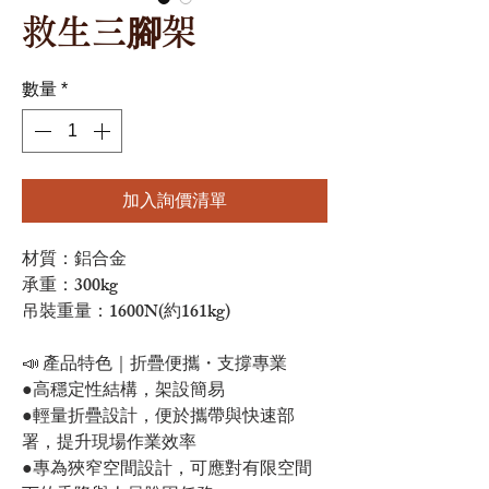
救生三腳架
數量
*
加入詢價清單
材質：鋁合金
承重：300kg
吊裝重量：1600N(約161kg)
📣 產品特色｜折疊便攜・支撐專業
●高穩定性結構，架設簡易
●輕量折疊設計，便於攜帶與快速部
署，提升現場作業效率
●專為狹窄空間設計，可應對有限空間