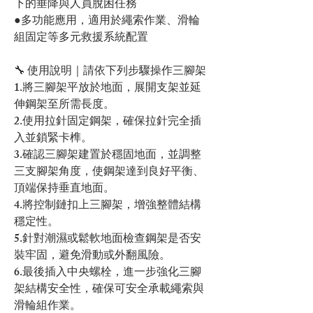
下的垂降與人員脫困任務
●多功能應用，適用於繩索作業、滑輪
組固定等多元救援系統配置
🔧 使用說明｜請依下列步驟操作三腳架
1.將三腳架平放於地面，展開支架並延
伸鋼架至所需長度。
2.使用拉針固定鋼架，確保拉針完全插
入並鎖緊卡榫。
3.確認三腳架建置於穩固地面，並調整
三支腳架角度，使鋼架達到良好平衡、
頂端保持垂直地面。
4.將控制鏈扣上三腳架，增強整體結構
穩定性。
5.針對潮濕或鬆軟地面檢查鋼架是否安
裝牢固，避免滑動或外翻風險。
6.最後插入中央螺栓，進一步強化三腳
架結構安全性，確保可安全承載繩索與
滑輪組作業。