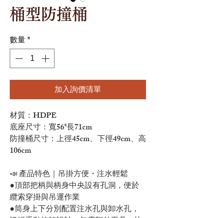
桶型防撞桶
數量
*
加入詢價清單
材質：HDPE
底座尺寸：寬56*長71cm
防撞桶尺寸：上徑45cm、下徑49cm、高
106cm
📣 產品特色｜吊掛方便・注水輕鬆
●頂部把柄與柄身中央設有孔洞，便於
纜索穿掛與吊運作業
●筒身上下分別配置注水孔與卸水孔，