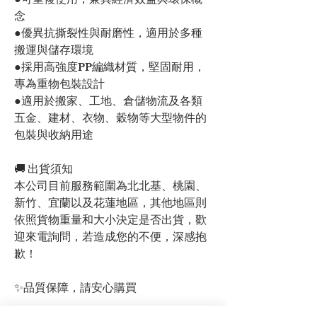
●可重複使用，兼具經濟效益與環保概
念
●優異抗撕裂性與耐磨性，適用於多種
搬運與儲存環境
●採用高強度PP編織材質，堅固耐用，
專為重物包裝設計
●適用於搬家、工地、倉儲物流及各類
五金、建材、衣物、穀物等大型物件的
包裝與收納用途
🚚 出貨須知
本公司目前服務範圍為北北基、桃園、
新竹、宜蘭以及花蓮地區，其他地區則
依照貨物重量和大小決定是否出貨，歡
迎來電詢問，若造成您的不便，深感抱
歉！
✨品質保障，請安心購買