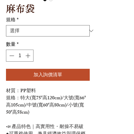
麻布袋
規格
*
數量
*
加入詢價清單
材質：PP塑料
規格：特大(寬75*高120cm)/大號(寬66*
高105cm)/中號(寬60*高80cm)/小號(寬
50*高58cm)
📣 產品特色｜高實用性・耐操不易破